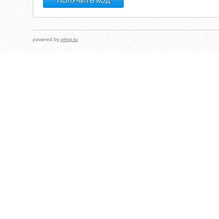
powered by
prlog.ru