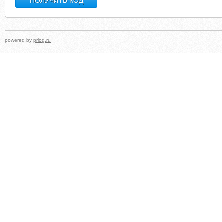
powered by
prlog.ru