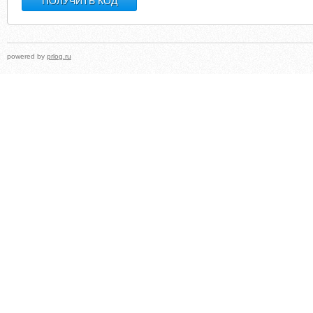
powered by
prlog.ru