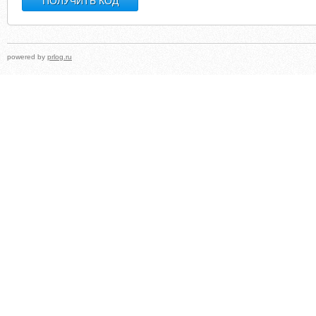
powered by
prlog.ru