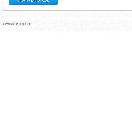
powered by
prlog.ru