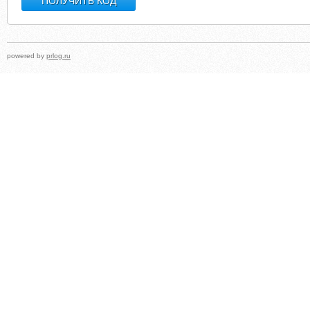
powered by
prlog.ru