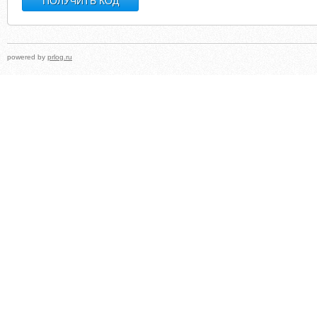
powered by
prlog.ru