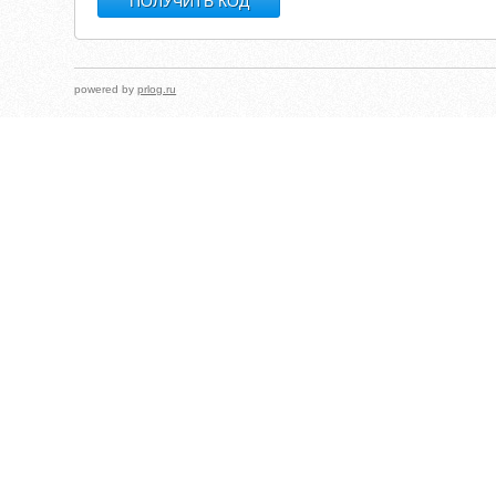
powered by
prlog.ru