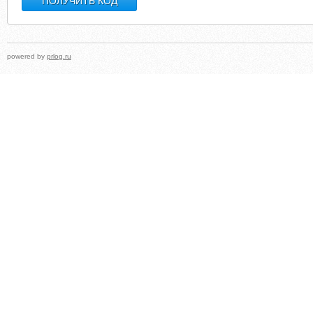
powered by
prlog.ru