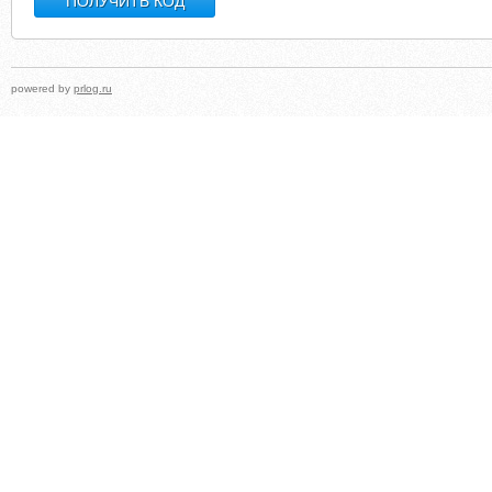
powered by
prlog.ru