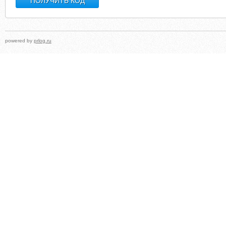
powered by
prlog.ru