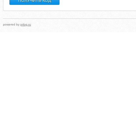
powered by
prlog.ru