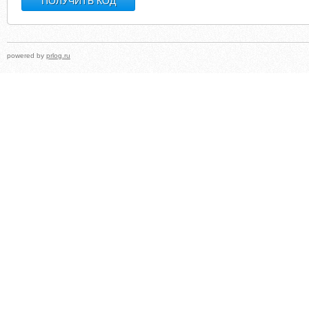
powered by
prlog.ru