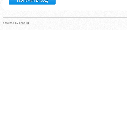
powered by
prlog.ru