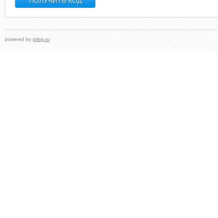
powered by
prlog.ru