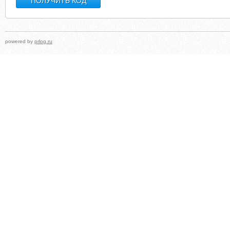
powered by
prlog.ru