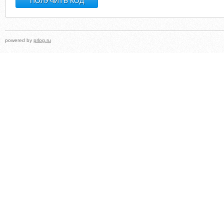
powered by
prlog.ru