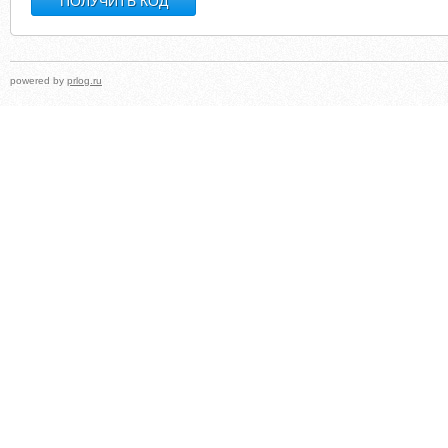
powered by
prlog.ru