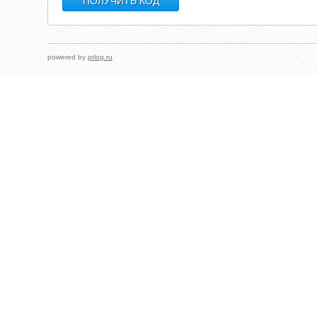
powered by
prlog.ru