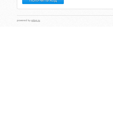
powered by
prlog.ru