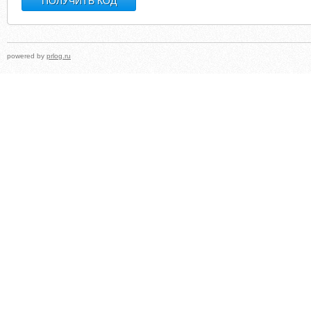
powered by
prlog.ru