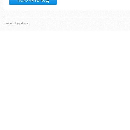
powered by
prlog.ru