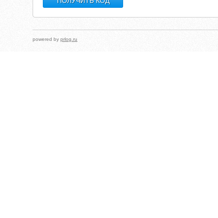
powered by
prlog.ru