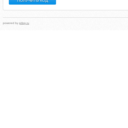
powered by
prlog.ru