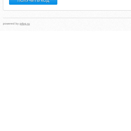
powered by
prlog.ru