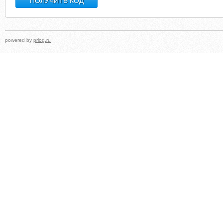
powered by
prlog.ru