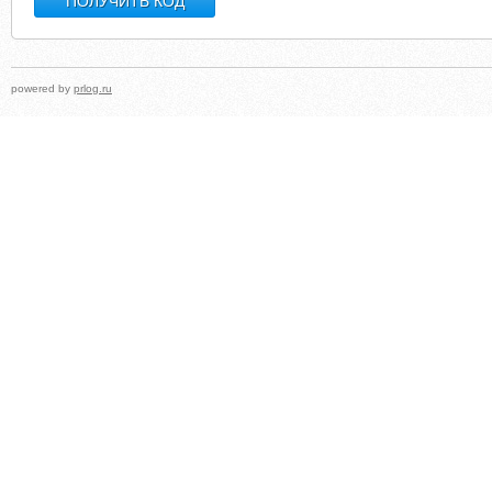
powered by
prlog.ru