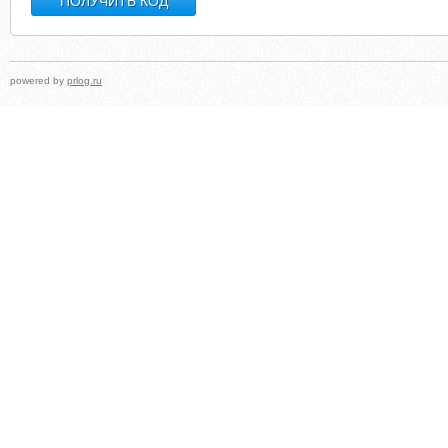
powered by
prlog.ru