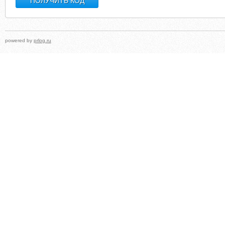
powered by
prlog.ru