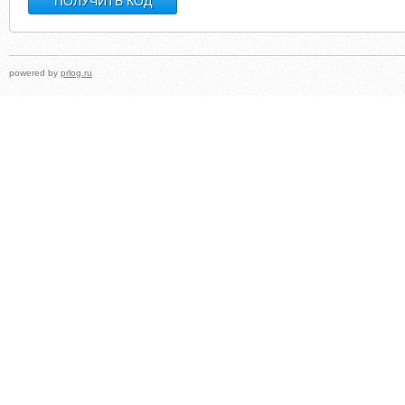
powered by
prlog.ru