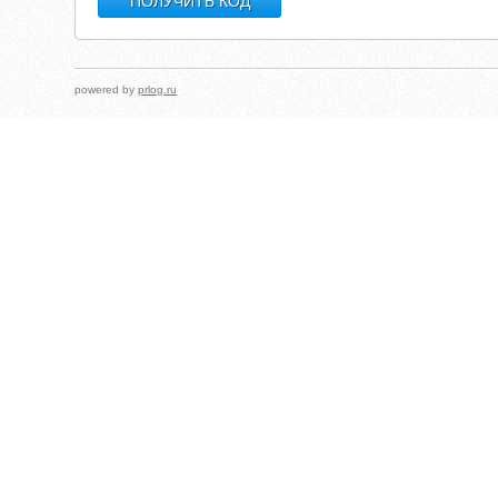
powered by
prlog.ru