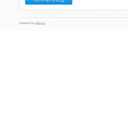
powered by
prlog.ru