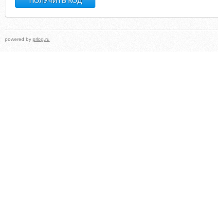
powered by
prlog.ru