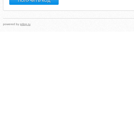
powered by
prlog.ru