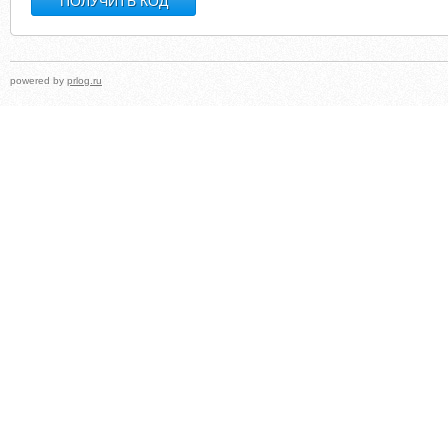
powered by
prlog.ru