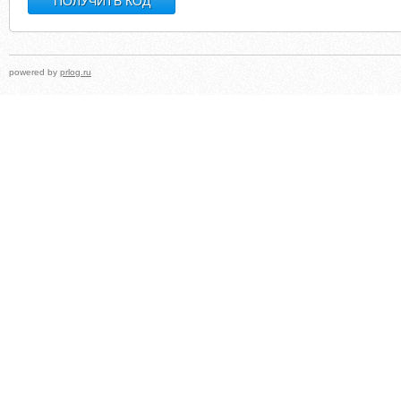
powered by
prlog.ru