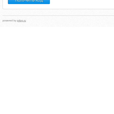
powered by
prlog.ru