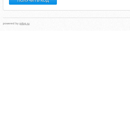
powered by
prlog.ru