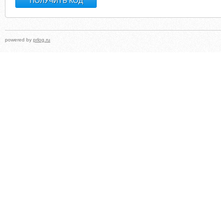
powered by
prlog.ru