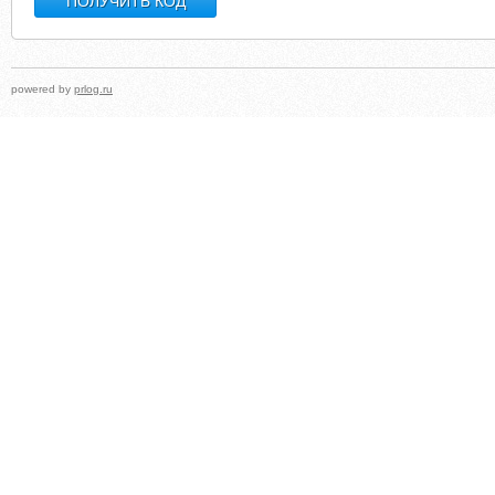
powered by
prlog.ru