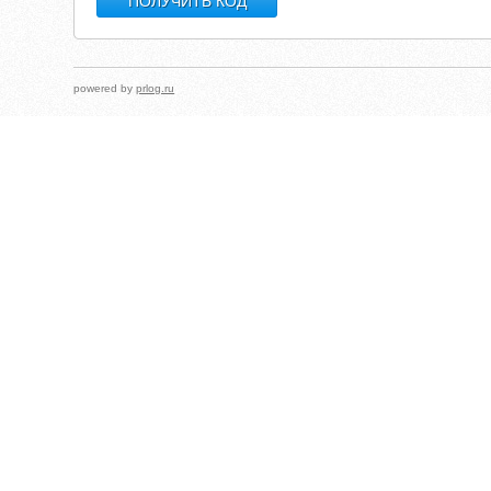
powered by
prlog.ru