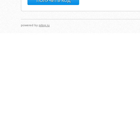
powered by
prlog.ru