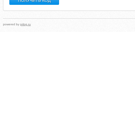
powered by
prlog.ru