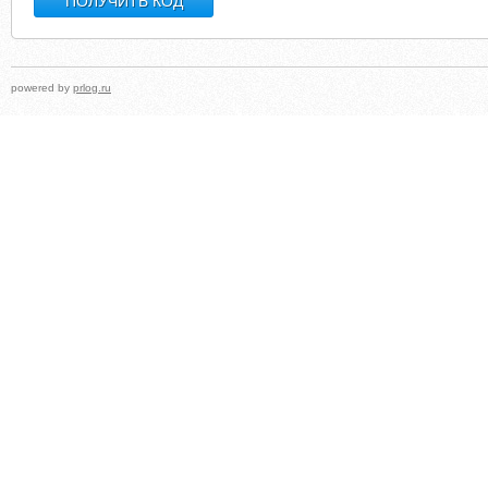
powered by
prlog.ru