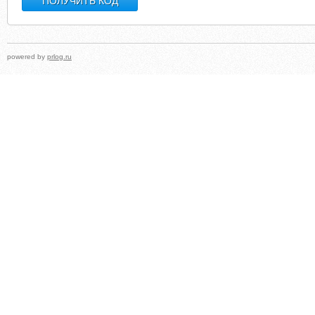
powered by
prlog.ru