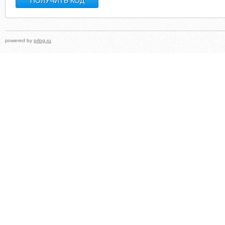
powered by
prlog.ru