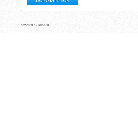
powered by
prlog.ru