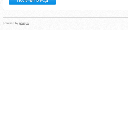
powered by
prlog.ru