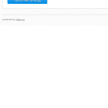
powered by
prlog.ru