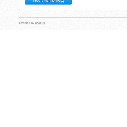
powered by
prlog.ru